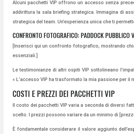
Alcuni pacchetti VIP offrono un accesso senza precede
addirittura la sala briefing strategica. Immagina di as
strategica del team. Un’esperienza unica che ti permet
CONFRONTO FOTOGRAFICO: PADDOCK PUBBLICO V
[Inserisci qui un confronto fotografico, mostrando chi
essenziali.]
Le testimonianze di altri ospiti VIP sottolineano l’im
« L’accesso VIP ha trasformato la mia passione per il m
COSTI E PREZZI DEI PACCHETTI VIP
Il costo dei pacchetti VIP varia a seconda di diversi fat
scelto. I prezzi possono variare da un minimo di [pre
È fondamentale considerare il valore aggiunto dell’es