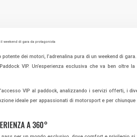
 il weekend di gara da protagonista
o potente dei motori, l’adrenalina pura di un weekend di gara
 Paddock VIP. Un’esperienza esclusiva che va ben oltre la
cesso VIP al paddock, analizzando i servizi offerti, i divers
pzione ideale per appassionati di motorsport e per chiunque
PERIENZA A 360°
un pass per un mondo esclusivo, dove comfort e privilegio s