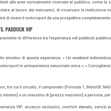
nti alle aree normalmente riservate al pubblico, come la zo
sistere al lavoro dei meccanici, di osservare la meticolosa 
terà di vivere il motorsport da una prospettiva completamente
S. PADDOCK VIP
aramente le differenze tra l’esperienza nel paddock pubblico 
patto emotivo di questa esperienza: « Un weekend indimentica
otorsport in un’esperienza sensoriale unica »; « Consiglierei
tori, tra cui il circuito, il campionato (Formula 1, MotoGP, NAS
zzo minimo] a un massimo di [prezzo massimo] a persona, per
perienza VIP: accesso esclusivo, comfort elevato, servizi 