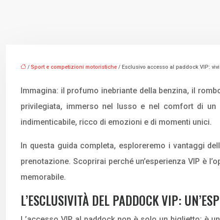
/
Sport e competizioni motoristiche
/ Esclusivo accesso al paddock VIP: vivi
Immagina: il profumo inebriante della benzina, il romb
privilegiata, immerso nel lusso e nel comfort di un
indimenticabile, ricco di emozioni e di momenti unici.
In questa guida completa, esploreremo i vantaggi dell’ac
prenotazione. Scoprirai perché un’esperienza VIP è l’o
memorabile.
L’ESCLUSIVITÀ DEL PADDOCK VIP: UN’ES
L’accesso VIP al paddock non è solo un biglietto; è 