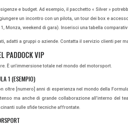
 esigenze e budget. Ad esempio, il pacchetto « Silver » potre
ggiungere un incontro con un pilota, un tour dei box e acces
la 1, Monza, weekend di gara). Inserisci una tabella comparat
, adatti a gruppi o aziende. Contatta il servizio clienti per ma
EL PADDOCK VIP
are. È un’immersione totale nel mondo del motorsport.
LA 1 (ESEMPIO)
n oltre [numero] anni di esperienza nel mondo della Formula
tenso ma anche di grande collaborazione all’interno del tea
inanti sulle sfide tecniche affrontate.
TORSPORT