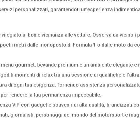
 servizi personalizzati, garantendoti un’esperienza indimentica
legiato ai box e vicinanza alle vetture. Osserva da vicino i pr
 pochi metri dalle monoposto di Formula 1 o dalle moto da co
con menu gourmet, bevande premium e un ambiente elegante e r
goditi momenti di relax tra una sessione di qualifiche e l’altra
ura di ogni tua esigenza, fornendo assistenza personalizza
o per rendere la tua permanenza impeccabile.
nza VIP con gadget e souvenir di alta qualità, brandizzati con
onati, giornalisti, personaggi del mondo del motorsport e maga