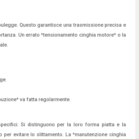
e pulegge. Questo garantisce una trasmissione precisa e
mportanza. Un errato *tensionamento cinghia motore* o la
ale.
age.
ibuzione* va fatta regolarmente.
ecifici. Si distinguono per la loro forma piatta e la
o per evitare lo slittamento. La *manutenzione cinghia