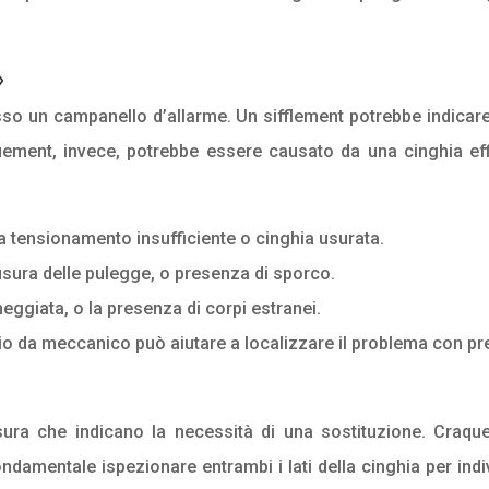
»
esso un campanello d’allarme. Un sifflement potrebbe indica
ement, invece, potrebbe essere causato da una cinghia eff
a tensionamento insufficiente o cinghia usurata.
usura delle pulegge, o presenza di sporco.
ggiata, o la presenza di corpi estranei.
pio da meccanico può aiutare a localizzare il problema con pr
ura che indicano la necessità di una sostituzione. Craquel
ondamentale ispezionare entrambi i lati della cinghia per in