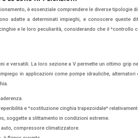
sionamento, è essenziale comprendere le diverse tipologie di c
ndono adatte a determinati impieghi, e conoscere queste d
 cinghie e le loro peculiarità, considerando che il *controll
uni e versatili. La loro sezione a V permette un ottimo grip 
 impiego in applicazioni come pompe idrauliche, alternatori 
hia.
 aderenza.
eperibilità e *sostituzione cinghia trapezoidale* relativamen
es, soggette a slittamento in condizioni estreme.
e auto, compressore climatizzatore.
, à flancs ouverts.