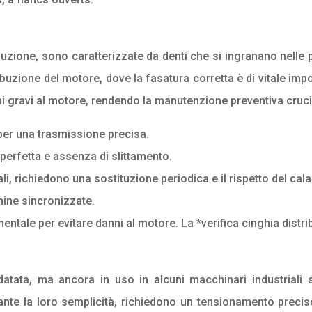
buzione, sono caratterizzate da denti che si ingranano nell
ibuzione del motore, dove la fasatura corretta è di vitale i
ni gravi al motore, rendendo la manutenzione preventiva cruci
per una trasmissione precisa.
perfetta e assenza di slittamento.
i, richiedono una sostituzione periodica e il rispetto del cal
hine sincronizzate.
entale per evitare danni al motore. La *verifica cinghia distr
atata, ma ancora in uso in alcuni macchinari industriali sp
tante la loro semplicità, richiedono un tensionamento precis