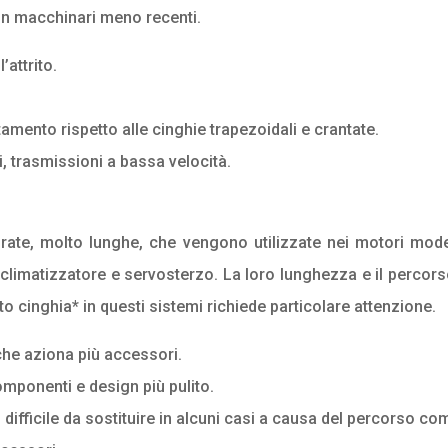
 in macchinari meno recenti.
attrito.
tamento rispetto alle cinghie trapezoidali e crantate.
i, trasmissioni a bassa velocità.
vurate, molto lunghe, che vengono utilizzate nei motori mo
climatizzatore e servosterzo. La loro lunghezza e il perco
to cinghia* in questi sistemi richiede particolare attenzione.
che aziona più accessori.
mponenti e design più pulito.
ifficile da sostituire in alcuni casi a causa del percorso co