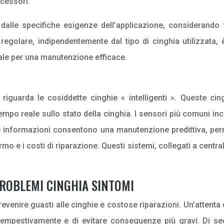
ccessori.
 dalle specifiche esigenze dell’applicazione, considerando 
egolare, indipendentemente dal tipo di cinghia utilizzata, 
ale per una manutenzione efficace.
riguarda le cosiddette cinghie « intelligenti ». Queste ci
empo reale sullo stato della cinghia. I sensori più comuni i
te informazioni consentono una manutenzione predittiva, pe
rmo e i costi di riparazione. Questi sistemi, collegati a cent
PROBLEMI CINGHIA SINTOMI
revenire guasti alle cinghie e costose riparazioni. Un’atten
tempestivamente e di evitare conseguenze più gravi. Di segu