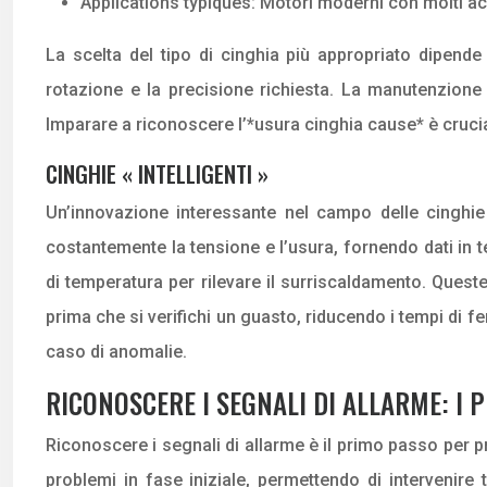
Applications typiques: Motori moderni con molti a
La scelta del tipo di cinghia più appropriato dipende
rotazione e la precisione richiesta. La manutenzione r
Imparare a riconoscere l’*usura cinghia cause* è cruci
CINGHIE « INTELLIGENTI »
Un’innovazione interessante nel campo delle cinghie 
costantemente la tensione e l’usura, fornendo dati in t
di temperatura per rilevare il surriscaldamento. Ques
prima che si verifichi un guasto, riducendo i tempi di fe
caso di anomalie.
RICONOSCERE I SEGNALI DI ALLARME: I 
Riconoscere i segnali di allarme è il primo passo per p
problemi in fase iniziale, permettendo di intervenire 