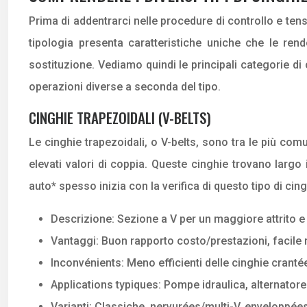
Prima di addentrarci nelle procedure di controllo e ten
tipologia presenta caratteristiche uniche che le re
sostituzione. Vediamo quindi le principali categorie di
operazioni diverse a seconda del tipo.
CINGHIE TRAPEZOIDALI (V-BELTS)
Le cinghie trapezoidali, o V-belts, sono tra le più com
elevati valori di coppia. Queste cinghie trovano largo
auto* spesso inizia con la verifica di questo tipo di cing
Descrizione: Sezione a V per un maggiore attrito e
Vantaggi: Buon rapporto costo/prestazioni, facile r
Inconvénients: Meno efficienti delle cinghie cranté
Applications typiques: Pompe idraulica, alternator
Varianti: Classiche, nervurées/multi-V, enveloppées