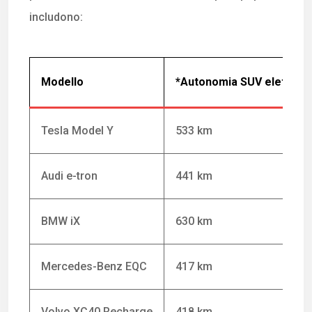
includono:
Modello
*Autonomia SUV elettrici
Tesla Model Y
533 km
Audi e-tron
441 km
BMW iX
630 km
Mercedes-Benz EQC
417 km
Volvo XC40 Recharge
418 km