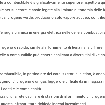
e a combustibile è significativamente superiore rispetto a quel
 per superare le ansie legate alla limitata autonomia delle ba
te da idrogeno verde, producono solo vapore acqueo, contribu
energia chimica in energia elettrica nelle celle a combustibile
idrogeno è rapido, simile al rifornimento di benzina, a differenz
lle a combustibile può essere applicata a diversi tipi di veicol
 combustibile, in particolare dei catalizzatori al platino, è an
rogeno:
L’idrogeno è un gas leggero e difficile da immagazzin
 costi e le complessità.
a di una rete capillare di stazioni di rifornimento di idrogen
 questa infrastruttura richiede ingenti investimenti.