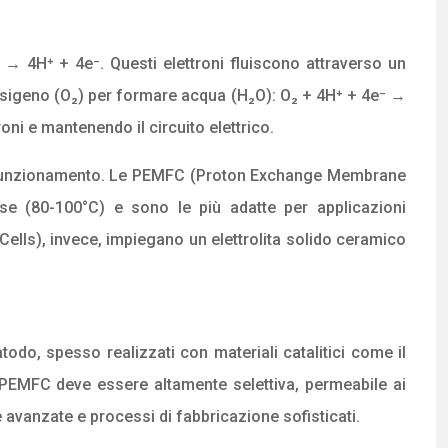
H₂ → 4H⁺ + 4e⁻. Questi elettroni fluiscono attraverso un
l’ossigeno (O₂) per formare acqua (H₂O): O₂ + 4H⁺ + 4e⁻ →
oni e mantenendo il circuito elettrico.
ura di funzionamento. Le PEMFC (Proton Exchange Membrane
e (80-100°C) e sono le più adatte per applicazioni
Cells), invece, impiegano un elettrolita solido ceramico
todo, spesso realizzati con materiali catalitici come il
 PEMFC deve essere altamente selettiva, permeabile ai
avanzate e processi di fabbricazione sofisticati.